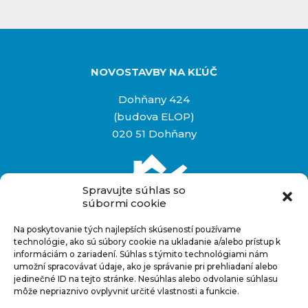
NOVOSTAVBY NA KĽÚČ
Dohňany 424
(budova ELOP)
020 51 Dohňany
Spravujte súhlas so
súbormi cookie
Na poskytovanie tých najlepších skúseností používame
Rýchly kontakt
technológie, ako sú súbory cookie na ukladanie a/alebo prístup k
informáciám o zariadení. Súhlas s týmito technológiami nám
+421 948 927 880
umožní spracovávať údaje, ako je správanie pri prehliadaní alebo
info@novostavbynakluc.sk
jedinečné ID na tejto stránke. Nesúhlas alebo odvolanie súhlasu
môže nepriaznivo ovplyvniť určité vlastnosti a funkcie.
Facebook