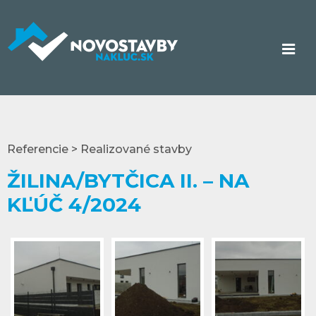
Referencie > Realizované stavby
ŽILINA/BYTČICA II. – NA
KĽÚČ 4/2024