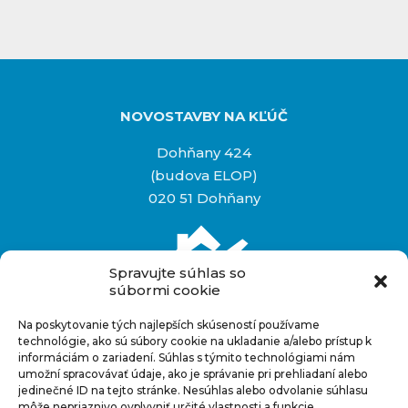
NOVOSTAVBY NA KĽÚČ
Dohňany 424
(budova ELOP)
020 51 Dohňany
Spravujte súhlas so
súbormi cookie
Na poskytovanie tých najlepších skúseností používame
Rýchly kontakt
technológie, ako sú súbory cookie na ukladanie a/alebo prístup k
informáciám o zariadení. Súhlas s týmito technológiami nám
+421 948 927 880
umožní spracovávať údaje, ako je správanie pri prehliadaní alebo
info@novostavbynakluc.sk
jedinečné ID na tejto stránke. Nesúhlas alebo odvolanie súhlasu
môže nepriaznivo ovplyvniť určité vlastnosti a funkcie.