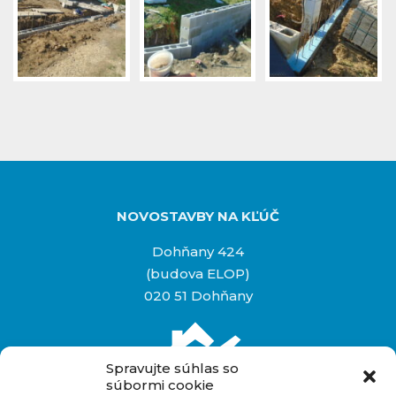
NOVOSTAVBY NA KĽÚČ
Dohňany 424
(budova ELOP)
020 51 Dohňany
Spravujte súhlas so
súbormi cookie