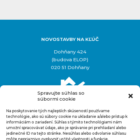
NOVOSTAVBY NA KĽÚČ
Dohňany 424
(budova ELOP)
020 51 Dohňany
Spravujte súhlas so
súbormi cookie
Na poskytovanie tých najlepších skúseností používame
Rýchly kontakt
technológie, ako sú súbory cookie na ukladanie a/alebo prístup k
informáciám o zariadení. Súhlas s týmito technológiami nám
+421 948 927 880
umožní spracovávať údaje, ako je správanie pri prehliadaní alebo
info@novostavbynakluc.sk
jedinečné ID na tejto stránke. Nesúhlas alebo odvolanie súhlasu
môže nepriaznivo ovplyvniť určité vlastnosti a funkcie.