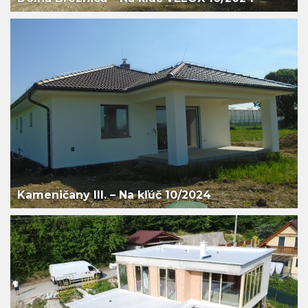
Kameničany III. – Na kľúč 10/2024