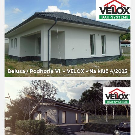
Beluša / Podhorie VI. – VELOX – Na kľúč 4/2025