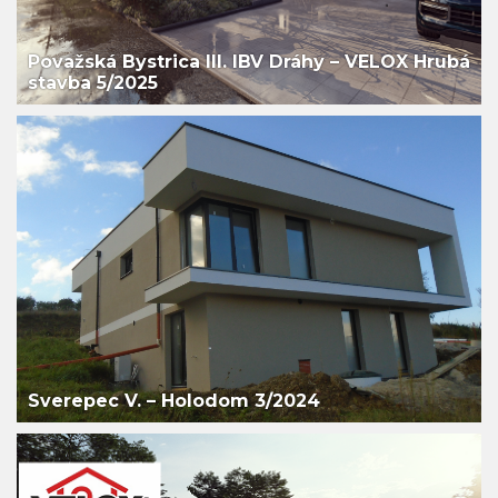
Považská Bystrica III. IBV Dráhy – VELOX Hrubá
stavba 5/2025
Sverepec V. – Holodom 3/2024