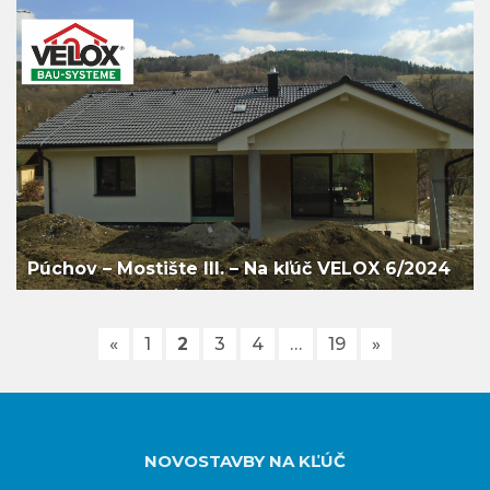
Púchov – Mostište III. – Na kľúč VELOX 6/2024
«
1
2
3
4
…
19
»
NOVOSTAVBY NA KĽÚČ