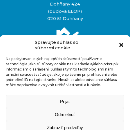
Dohňany 424
(budova ELOP)
020 51 Dohňany
Spravujte súhlas so
súbormi cookie
Na poskytovanie tých najlepších skúseností používame
Rýchly kontakt
technológie, ako sú súbory cookie na ukladanie a/alebo prístup k
informáciám o zariadení. Súhlas s týmito technológiami nám
+421 948 927 880
umožní spracovávať údaje, ako je správanie pri prehliadaní alebo
info@novostavbynakluc.sk
jedinečné ID na tejto stránke. Nesúhlas alebo odvolanie súhlasu
môže nepriaznivo ovplyvniť určité vlastnosti a funkcie.
Facebook
Prijať
© 2025
|
GDPR
|
Ochrana osobných údajov
Odmietnuť
|
Tvorba webu
GFXpulse
Zobraziť predvoľby