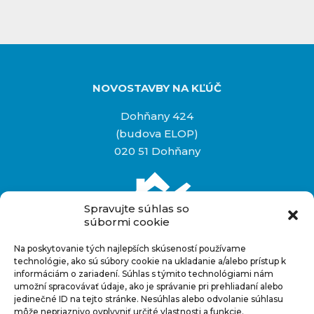
NOVOSTAVBY NA KĽÚČ
Dohňany 424
(budova ELOP)
020 51 Dohňany
Spravujte súhlas so
súbormi cookie
Na poskytovanie tých najlepších skúseností používame
Rýchly kontakt
technológie, ako sú súbory cookie na ukladanie a/alebo prístup k
informáciám o zariadení. Súhlas s týmito technológiami nám
+421 948 927 880
umožní spracovávať údaje, ako je správanie pri prehliadaní alebo
info@novostavbynakluc.sk
jedinečné ID na tejto stránke. Nesúhlas alebo odvolanie súhlasu
môže nepriaznivo ovplyvniť určité vlastnosti a funkcie.