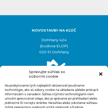
NOVOSTAVBY NA KĽÚČ
Dohňany 424
(budova ELOP)
020 51 Dohňany
Spravujte súhlas so
súbormi cookie
Na poskytovanie tých najlepších skúseností používame
Rýchly kontakt
technológie, ako sú súbory cookie na ukladanie a/alebo prístup k
informáciám o zariadení. Súhlas s týmito technológiami nám
+421 948 927 880
umožní spracovávať údaje, ako je správanie pri prehliadaní alebo
info@novostavbynakluc.sk
jedinečné ID na tejto stránke. Nesúhlas alebo odvolanie súhlasu
môže nepriaznivo ovplyvniť určité vlastnosti a funkcie.