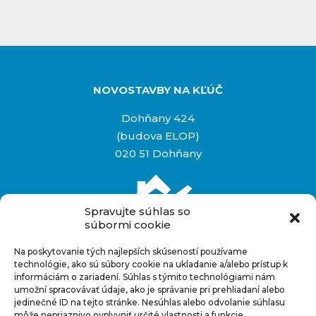
NOVOSTAVBY NA KĽÚČ
Dohňany 424
(budova ELOP)
020 51 Dohňany
Spravujte súhlas so
súbormi cookie
Na poskytovanie tých najlepších skúseností používame
Rýchly kontakt
technológie, ako sú súbory cookie na ukladanie a/alebo prístup k
informáciám o zariadení. Súhlas s týmito technológiami nám
+421 948 927 880
umožní spracovávať údaje, ako je správanie pri prehliadaní alebo
info@novostavbynakluc.sk
jedinečné ID na tejto stránke. Nesúhlas alebo odvolanie súhlasu
môže nepriaznivo ovplyvniť určité vlastnosti a funkcie.