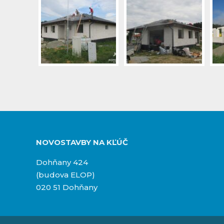
NOVOSTAVBY NA KĽÚČ
Dohňany 424
(budova ELOP)
020 51 Dohňany