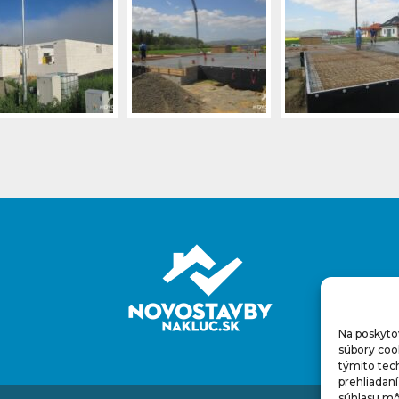
Na poskyto
súbory cook
týmito tec
prehliadaní
súhlasu môž