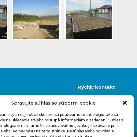
Rýchly kontakt
+421 948 927 880
Spravujte súhlas so súbormi cookie
info@novostavbynakluc.sk
Facebook
vanie tých najlepších skúseností používame technológie, ako sú
ie na ukladanie a/alebo prístup k informáciám o zariadení. Súhlas s
hnológiami nám umožní spracovávať údaje, ako je správanie pri
 alebo jedinečné ID na tejto stránke. Nesúhlas alebo odvolanie
e nepriaznivo ovplyvniť určité vlastnosti a funkcie.