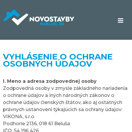
VYHLÁSENIE O OCHRANE
OSOBNÝCH ÚDAJOV
I. Meno a adresa zodpovednej osoby
Zodpovedná osoby v zmysle základného nariadenia
o ochrane údajov a iných národných zákonov o
ochrane údajov členských štátov, ako aj ostatných
právnych ustanovení týkajúcich sa ochrany údajov:
VIKONA, s.r.o.
Podhorie 2136, 018 61 Beluša
IČO: 54 196 426