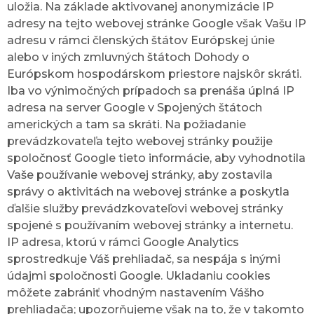
uložia. Na základe aktivovanej anonymizácie IP
adresy na tejto webovej stránke Google však Vašu IP
adresu v rámci členských štátov Európskej únie
alebo v iných zmluvných štátoch Dohody o
Európskom hospodárskom priestore najskôr skráti.
Iba vo výnimočných prípadoch sa prenáša úplná IP
adresa na server Google v Spojených štátoch
amerických a tam sa skráti. Na požiadanie
prevádzkovateľa tejto webovej stránky použije
spoločnosť Google tieto informácie, aby vyhodnotila
Vaše používanie webovej stránky, aby zostavila
správy o aktivitách na webovej stránke a poskytla
ďalšie služby prevádzkovateľovi webovej stránky
spojené s používaním webovej stránky a internetu.
IP adresa, ktorú v rámci Google Analytics
sprostredkuje Váš prehliadač, sa nespája s inými
údajmi spoločnosti Google. Ukladaniu cookies
môžete zabrániť vhodným nastavením Vášho
prehliadača; upozorňujeme však na to, že v takomto