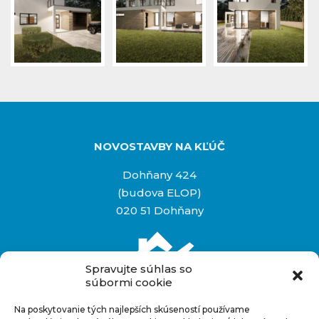
NOVOSTAVBY NA KĽÚČ
Dohňany 424
(budova ELOP)
020 51 Dohňany
Spravujte súhlas so
súbormi cookie
Na poskytovanie tých najlepších skúseností používame
Rýchly kontakt