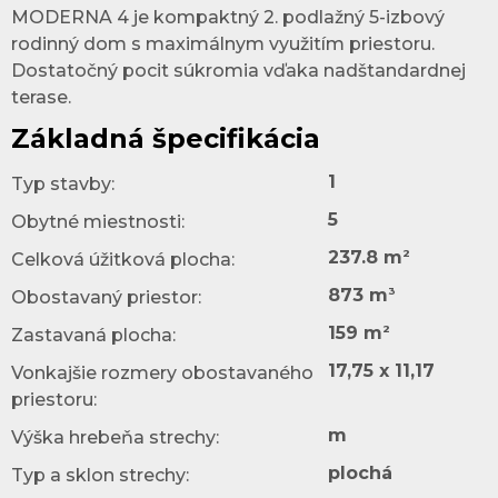
MODERNA 4 je kompaktný 2. podlažný 5-izbový
rodinný dom s maximálnym využitím priestoru.
Dostatočný pocit súkromia vďaka nadštandardnej
terase.
Základná špecifikácia
1
Typ stavby:
5
Obytné miestnosti:
2
237.8 m
Celková úžitková plocha:
3
873 m
Obostavaný priestor:
2
159 m
Zastavaná plocha:
17,75 x 11,17
Vonkajšie rozmery obostavaného
priestoru:
m
Výška hrebeňa strechy:
plochá
Typ a sklon strechy: