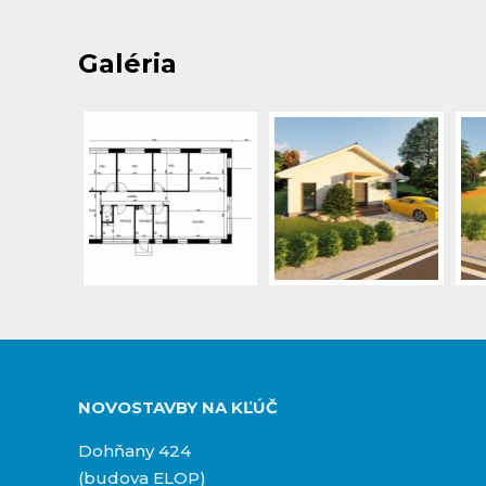
Galéria
NOVOSTAVBY NA KĽÚČ
Dohňany 424
(budova ELOP)