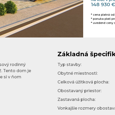
148 930 
* cena platná od
* ponuka platí p
* uvedené ceny 
Základná špecifi
sový rodinný
Typ stavby:
2. Tento dom je
Obytné miestnosti:
e si v ňom
Celková úžitková plocha:
Obostavaný priestor:
Zastavaná plocha:
Vonkajšie rozmery obostava