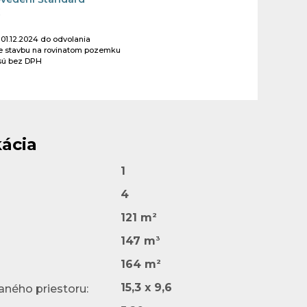
€
 01.12.2024 do odvolania
re stavbu na rovinatom pozemku
sú bez DPH
kácia
1
4
2
121 m
3
147 m
2
164 m
15,3 x 9,6
ného priestoru: