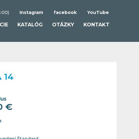
:00)
Instagram
facebook
YouTube
CIE
KATALÓG
OTÁZKY
KONTAKT
 14
lus
0 €
a
evedení Štandard