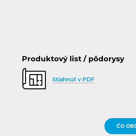
Produktový list / pôdorysy
Stiahnúť v PDF
ČO OB