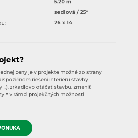
5.20 m
sedlová / 25°
26 x 14
u:
ojekt?
ednej ceny je v projekte možné zo strany
dispozičnom riešení interiéru stavby
 ...). zrkadlovo otáčať stavbu. zmeniť
hy = v rámci projekčných možnosti
PONUKA