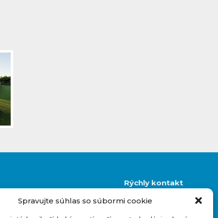
Rýchly kontakt
Spravujte súhlas so súbormi cookie
+421 948 927 880
info@novostavbynakluc.sk