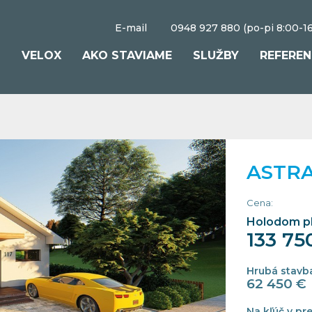
E-mail
0948 927 880 (po-pi 8:00-16
S
VELOX
AKO STAVIAME
SLUŽBY
REFEREN
ASTRA
Cena:
Holodom p
133 75
Hrubá stavb
62 450 €
Na kľúč v pr