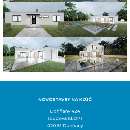
NOVOSTAVBY NA KĽÚČ
Dohňany 424
(budova ELOP)
020 51 Dohňany