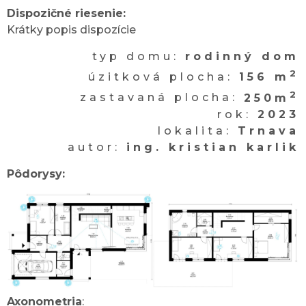
Dispozičné riesenie:
Krátky popis dispozície
typ domu:
rodinný dom
2
úzitková plocha:
156 m
2
zastavaná plocha:
250m
rok:
2023
lokalita:
Trnava
autor:
ing. kristian karlik
Pôdorysy:
Axonometria
: