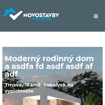
Moderný rodinný dom
a asdfa fd asdf asdf af
adf
Trnava, 163m2, čokoľvek na
vypichnutie